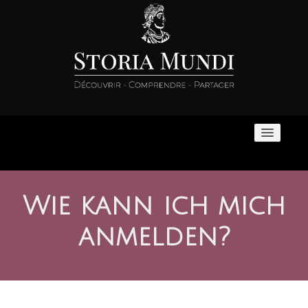
Startseite
Wie kann ich mich
Bevorstehende Vorträge
anmelden?
On-Demand-Folgen
Fokus auf den Oberrhein